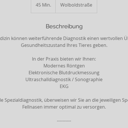
45 Min.
4
Wolboldstraße
5
M
i
Beschreibung
n
dizin können weiterführende Diagnostik einen wertvollen Ü
.
Gesundheitszustand Ihres Tieres geben.
In der Praxis bieten wir Ihnen:
Modernes Röntgen
Elektronische Blutdruckmessung
Ultraschalldiagnostik / Sonographie
EKG
 Spezialdiagnostik, überweisen wir Sie an die jeweiligen Sp
Fellnasen immer optimal zu versorgen.
----------