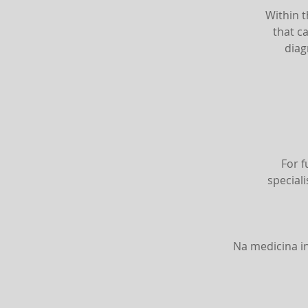
Within t
that c
diag
For f
special
Na medicina in