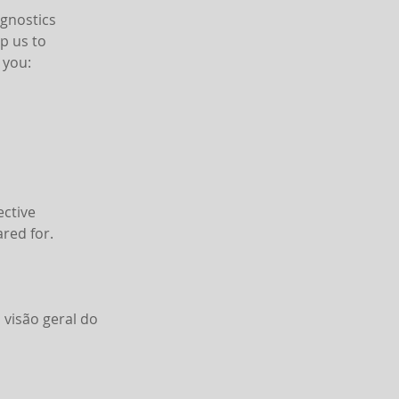
agnostics
p us to
 you:
ective
red for.
 visão geral do