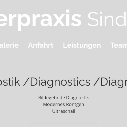
erpraxis
Sind
alerie
Anfahrt
Leistungen
Tea
stik /Diagnostics /Diag
Bildegebnde Diagnostik
Modernes Röntgen
Ultraschall